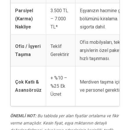
Parsiyel
3.500 TL
Eşyanızın hacmine göre a
(Karma)
– 7.000
bölümünü kiralama. Pake
Nakliye
TL*
sigorta dahil.
Ofis mobilyaları, teknik c
Ofis / İşyeri
Teklif
arşivlerin özel paketlen
Taşıma
Gerektirir
hızlı taşınması.
+ %10 –
Çok Katlı &
Merdiven taşıma için ek
%25 Ek
Asansörsüz
ve personel gerektiren d
Ücret
ÖNEMLİ NOT:
Bu tabloda yer alan fiyatlar ortalama ve fikir
verme amaçlıdır. Kesin fiyat, eşya miktarının detaylı