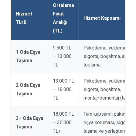
Ortalama
Hizmet
Fiyat
Hizmet Kapsamı
Türü
Aralığı
(TL)
9.500 TL
Paketleme, yükleme, taş
1 Oda Eşya
– 13.000
sigorta, boşaltma, ambala
Taşıma
TL
toplama.
13.000 TL
Paketleme, yükleme, taş
2 Oda Eşya
– 18.000
sigorta, boşaltma,
Taşıma
TL
montaj/demontaj (temel)
18.000 TL
Tam kapsamlı paketleme
3+ Oda Eşya
– 30.000
eşya koruması, sigorta, 
Taşıma
TL+
taşıma ve yerleştirme.